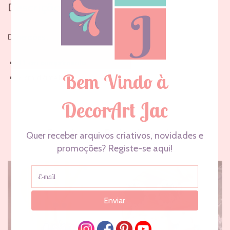
Descrição
Dimensões :
11 cm comprimento
7 cm diâmetro
Produtos Relacionados