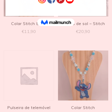
Colar Stitch Baby
Óculos de sol – Stitch
€
11,90
€
20,90
Pulseira de telemóvel
Colar Stitch