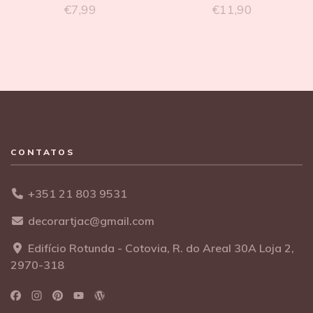
€
7,99
€
11,90
CONTATOS
+351 21 803 9531
decorartjac@gmail.com
Edifício Rotunda - Cotovia, R. do Areal 30A Loja 2,
2970-318