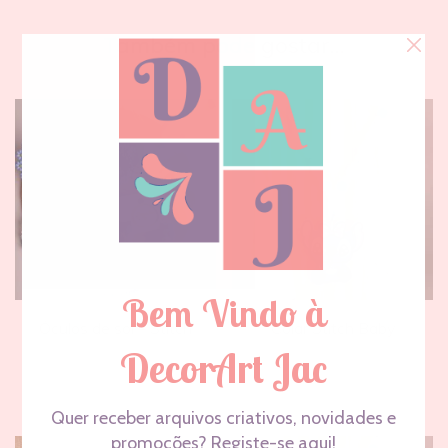
Também pode gostar…
Óculos de sol – Stitch
Colar Stitch Baby
€
20,90
€
11,90