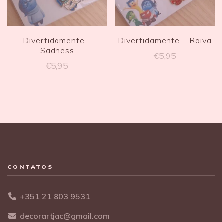
Divertidamente –
Divertidamente – Raiva
Sadness
€
5,95
€
5,95
CONTATOS
+351 21 803 9531
decorartjac@gmail.com