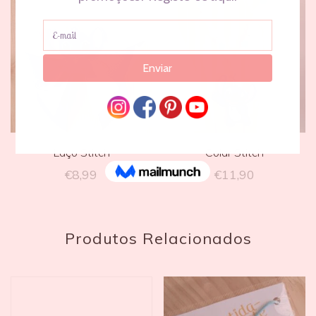
Laço Stitch
Colar Stitch
€
8,99
€
11,90
Produtos Relacionados