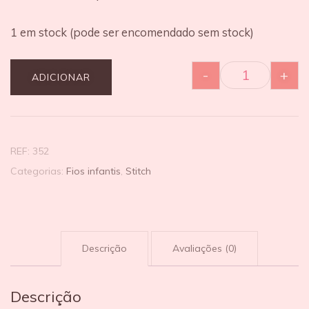
1 em stock (pode ser encomendado sem stock)
-
+
ADICIONAR
REF:
352
Categorias:
Fios infantis
,
Stitch
Descrição
Avaliações (0)
Descrição