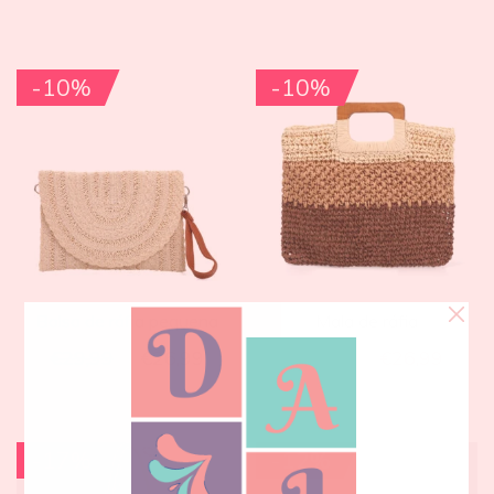
-10%
-10%
Bolsa de ráfia pequena
Mala de ráfia
€
29,99
€
26,99
€
29,99
€
26,99
-17%
-12%