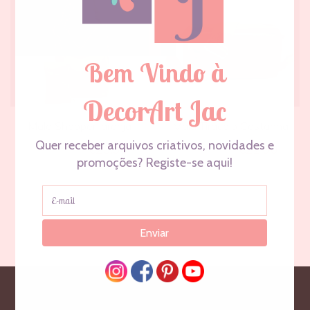
Mala Shopper laranja
Mala Tiracolo Castanha
€
28,90
€
23,90
€
25,90
€
22,90
Ler mais