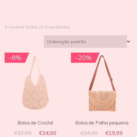
A mostrar todos os 6 resultados
-8%
-20%
Bolsa de Croché
Bolsa de Palha pequena
€
37,90
€
34,90
€
24,99
€
19,99