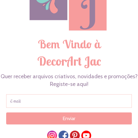
Just for Boys
Just for Girls
€
14,90
€
14,90
Planeador semanal “This is 
year”
€
17,90