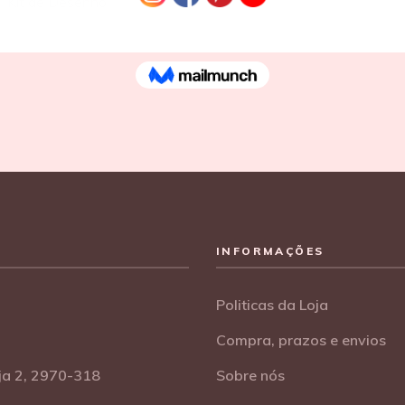
Kit de Desenho
€
8,90
INFORMAÇÕES
Politicas da Loja
Compra, prazos e envios
oja 2, 2970-318
Sobre nós