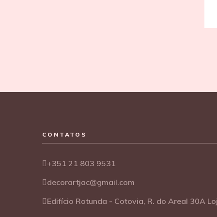
CONTATOS
+351 21 803 9531
decorartjac@gmail.com
Edifício Rotunda - Cotovia, R. do Areal 30A L