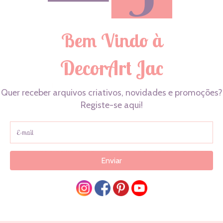
REF:
601
Categorias:
12-17 anos
,
Caderno
criativa
Descrição
Avaliações (0)
 inspirar meninas e deixar cada momento mais divertido. Uma opção
AR)