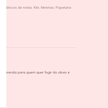
s e blocos de notas
,
Kits
,
Meninas
,
Papelaria
 de prenda para quem quer fugir do obvio e