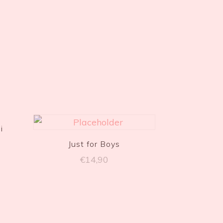
i
Just for Boys
€
14,90