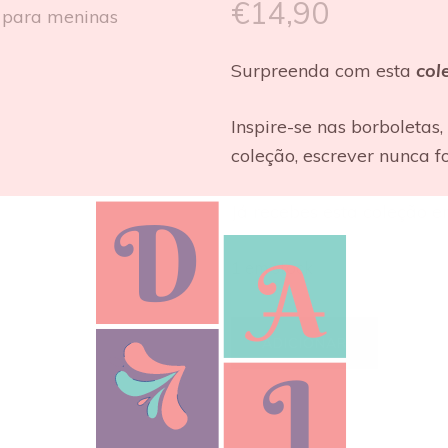
€
14,90
Surpreenda com esta
col
Inspire-se nas borboletas,
coleção, escrever nunca fo
Já recebes esta coleção 
1 em stock
ADICIONAR