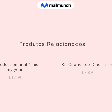
Produtos Relacionados
ador semanal “This is
Kit Criativo do Dino – min
my year”
€
7,99
€
17,90