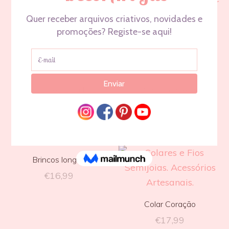
Brinco Passion rosé
Brinco Passion Verde
€
11,99
€
11,99
Brinco Pedra da Lua
Brinco Tangerina
€
16,99
€
16,99
Brincos longos
€
16,99
Colar Coração
€
17,99