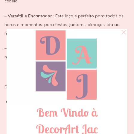
cabelo.
–
Versátil e Encantador
: Este laço é perfeito para todas as
horas e momentos: para festas, jantares, almoços, ida ao
mercado … seja onde for, estará sempre radiante!
–
Comercio local
: Todo processo de fabricação é feito na
nossa loja em Sesimbra.
Dimensões:
Gancho: 6,5 cm _ Laço: 14 cm