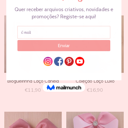
Também pode gostar…
Blogueirinha Laço Canela
Coleção Laço Luxo
€
11,90
€
16,90