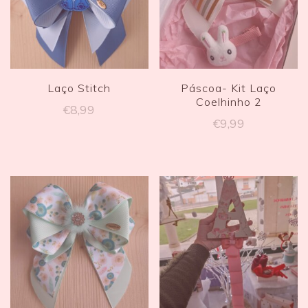
Laço Stitch
Páscoa- Kit Laço
Coelhinho 2
€
8,99
€
9,99