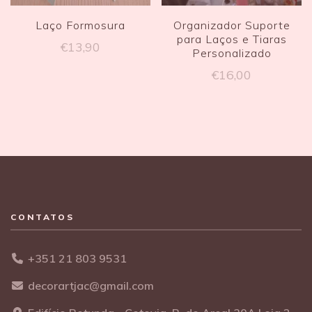
Laço Formosura
Organizador Suporte
para Laços e Tiaras
€
13,90
Personalizado
€
16,00
CONTATOS
+351 21 803 9531
decorartjac@gmail.com