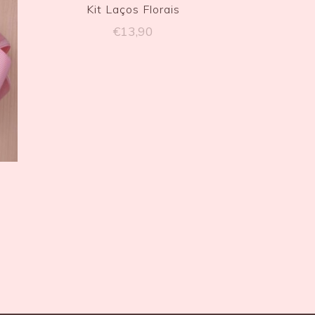
Kit Laços Florais
€
13,90