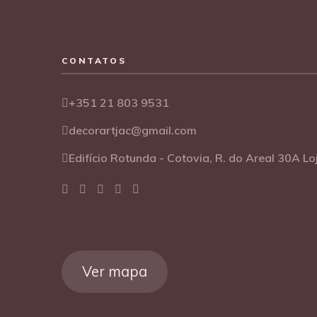
CONTATOS
+351 21 803 9531
decorartjac@gmail.com
Edifício Rotunda - Cotovia, R. do Areal 30A L
Ver mapa