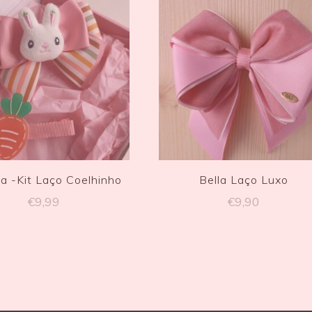
a -Kit Laço Coelhinho
Bella Laço Luxo
€
9,99
€
9,90