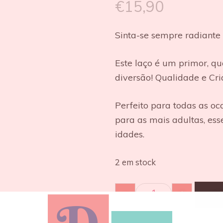
€
15,90
Sinta-se sempre radiante
Este laço é um primor, qu
diversão! Qualidade e Cr
Perfeito para todas as o
para as mais adultas, ess
idades.
2 em stock
-
+
AD