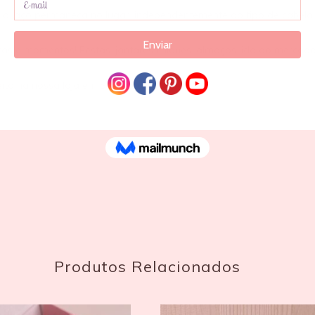
 o laço permaneça no lugar, independentemente do tipo de cabelo.
oras e momentos! Festas, jantares chiques, almoços, ida ao mercad
eito na nossa loja em Sesimbra.
Produtos Relacionados