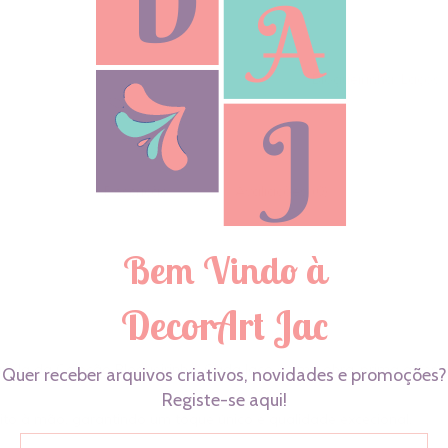
REF:
124
Categorias:
Blogueirinha
,
Laços
,
Descrição
Avaliações (0)
nela da Coleção Blogueirinha. Cada laço é uma obra-prima artesan
to à mão, garantindo um toque único e qualidade excecional.