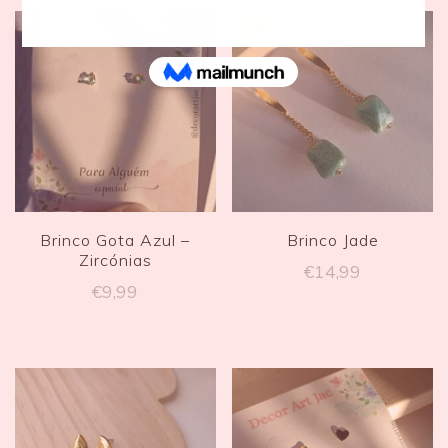
Brinco Gota Azul –
Brinco Jade
Zircónias
€
14,99
€
9,99