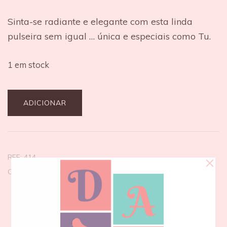
Sinta-se radiante e elegante com esta linda
pulseira sem igual … única e especiais como Tu.
1 em stock
ADICIONAR
REF:
414
Categorias:
Pulseiras
,
Semijoias e bijutarias