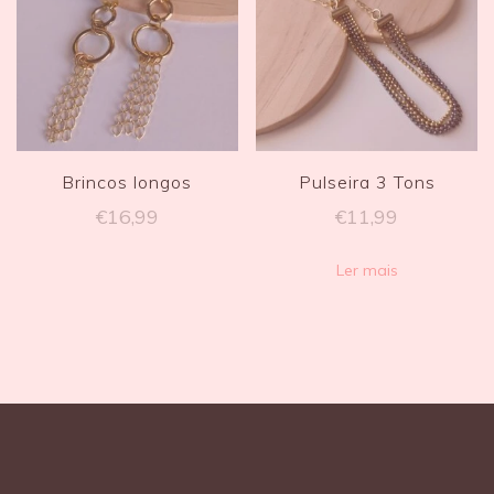
Brincos longos
Pulseira 3 Tons
€
16,99
€
11,99
Ler mais