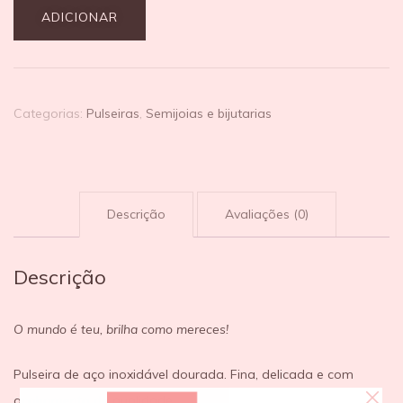
ADICIONAR
Categorias:
Pulseiras
,
Semijoias e bijutarias
Descrição
Avaliações (0)
Descrição
O mundo é teu, brilha como mereces!
Pulseira de aço inoxidável dourada. Fina, delicada e com
acabamento de qualidade.