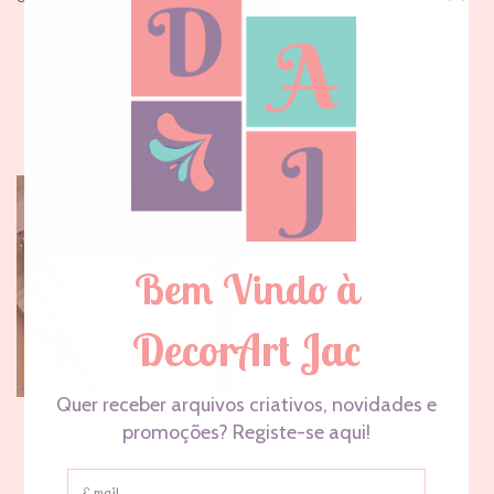
Também pode gostar…
Produtos
Relacionados
Fio correntes duplas
€
19,99