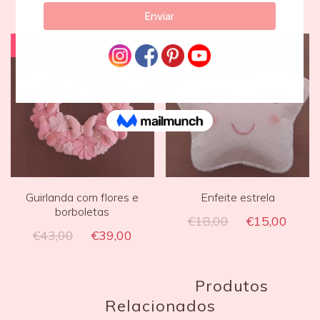
-9%
-17%
Guirlanda com flores e
Enfeite estrela
borboletas
€
18,00
€
15,00
€
43,00
€
39,00
Produtos
Relacionados