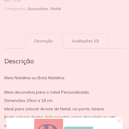
REF:
038
Categorias:
Acessórios
,
Natal
Descrição
Avaliações (0)
Descrição
Meia Natalina ou Bota Natalina.
Meia decorativa para o natal Personalizada.
Dimensões 25cm x 18 cm
Ideal para colocar Arvore de Natal, na porta, lareira.
Pode colocar dentro dela prendas como chocolate ou até
mesmo para servir de decoração, é uma bela peça para