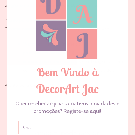
alegrar o natal. Feita em feltro e 100 % à mão.
Pronto para enviar em: 3–4 dias úteis
O nome desejado deve ser indicado pelo cliente em:
“Notas do pedido” (nome do
produto+personalização)
enviando um e-mail para decorartjac@gmail.com
com assunto “Personalização- ID do pedido”.
Pronto para enviar em:
5
–7 dias úteis
Também pode gostar…