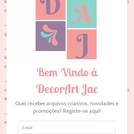
laço é uma obra-prima artesanal, feita com carinho e atenção
aos detalhes.
–
100% Artesanal :
Cada laço é cuidadosamente feito à mão,
garantindo um toque único e qualidade excecional.
–
Fixação Segura
: O grampo tipo crocodilo garante que o
laço permaneça no lugar, independentemente do tipo de
cabelo da sua pequena.
–
Versátil e Encantador
: Com esse conjunto, são varias as
combinações que podes realizar, perfeito para todas as horas
e momentos
–
Comercio local
: Todo processo de fabricação é feito na
nossa loja em Sesimbra.