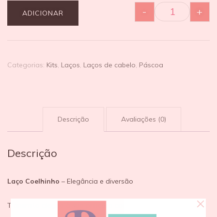
-
+
ADICIONAR
Categorias:
Kits
,
Laços
,
Laços de cabelo
,
Páscoa
Descrição
Avaliações (0)
Descrição
Laço Coelhinho
– Elegância e diversão
Transmita alegria à sua princesa com esse Laço Stitch. Cada