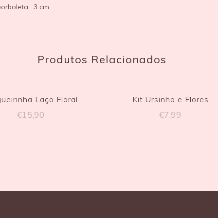
borboleta: 3 cm
Produtos Relacionados
ueirinha Laço Floral
Kit Ursinho e Flores
€
15,90
€
7,99