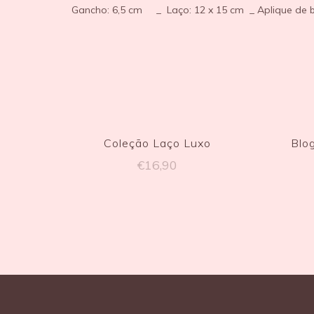
Gancho: 6,5 cm _ Laço: 12 x 15 cm _ Aplique de 
Coleção Laço Luxo
Blog
€
16,90