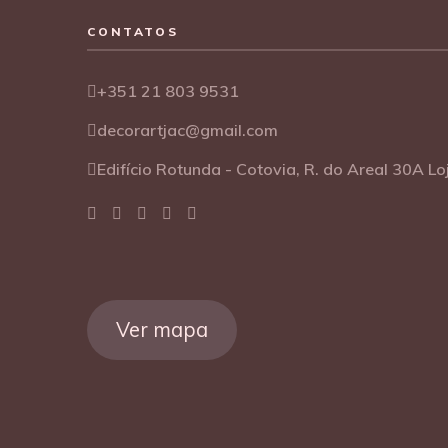
CONTATOS
+351 21 803 9531
decorartjac@gmail.com
Edifício Rotunda - Cotovia, R. do Areal 30A L
Ver mapa