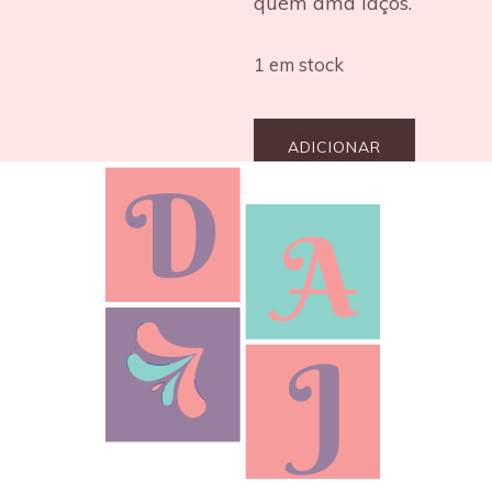
quem ama laços.
1 em stock
ADICIONAR
REF:
104
Categorias:
Kits
,
Laços
,
Laços de
Descrição
Avaliações (0)