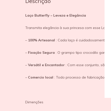
Descrição
Laço Butterfly – Leveza e Elegância
Transmita elegância à sua princesa com esse Laço B
–
100%
Artesanal
: Cada laço é cuidadosamente fei
–
Fixação Segura
: O grampo tipo crocodilo garant
–
Versátil e Encantador
: Com esse conjunto, são v
–
Comercio local
: Todo processo de fabricação é f
Dimenções