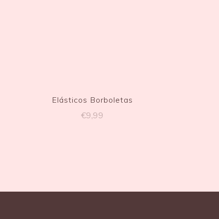
Elásticos Borboletas
€
9,99