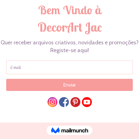
utterfly. Cada laço é uma obra-prima artesanal, feita com carinho
to à mão, garantindo um toque único e qualidade exepcional.
e que o laço permaneça no lugar, independentemente do tipo de c
arias as combinações que podes realizar, perfeito para todas as 
eito na nossa loja em Sesimbra.