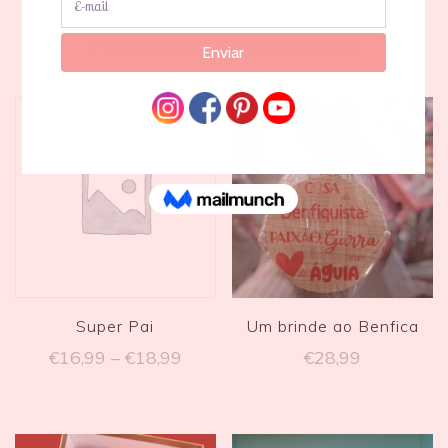
Produtos Relacionados
Super Pai
Um brinde ao Benfica
€
16,99
–
€
18,99
€
28,99