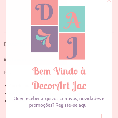
Descrição
Avaliações (0)
Descrição
Box Tu és o meu Mundo
Inclui:
Carteira ou porta Cartões
Porta Chaves: Tu és o meu mundo; Adoro-te.
Box decorada para presente.